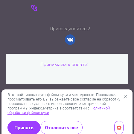
Присоединяйтесь!
Принимаем к оплате:
Этот сайт использует файлы куки и метаданные. Продолжая
просматривать его, Вы выражаете свое согласие на обработку
персональных данных с использованием метрической
Copyright © 2010-2019 - 2026
программы Яндекс.Метрика в соответствии с
Политикой
Политика конфиденциальности
обработки файлов куки
Принять
Отклонить все
Мегагрупп.ру