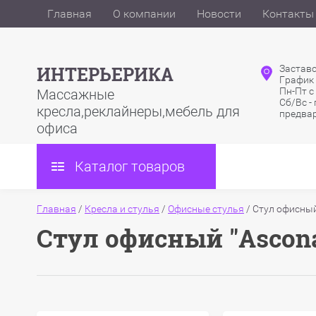
Главная
О компании
Новости
Контакты
ИНТЕРЬЕРИКА
Заставс
График
Пн-Пт с
Массажные
Сб/Вс -
кресла,реклайнеры,мебель для
предва
офиса
Каталог товаров
Главная
/
Кресла и стулья
/
Офисные стулья
/
Стул офисный 
Стул офисный "Ascona