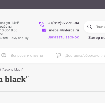
кая ул. 14АЕ
+7(812)972-25-84
 работы
mebel@interca.ru
 10:00-18:00
 по
Заказать звонок
Замер п
рительному звонку
Вопросы и ответы
Доставка/сборка/опл
"Ascona black"
 black"