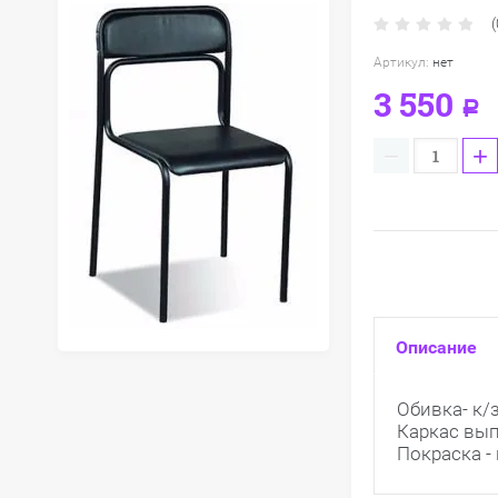
(
Артикул:
нет
3 550
Р
−
+
Описание
Обивка- к/
Каркас вып
Покраска 