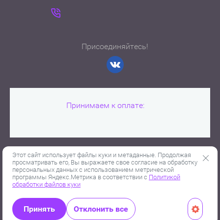
Присоединяйтесь!
Принимаем к оплате:
Этот сайт использует файлы куки и метаданные. Продолжая
просматривать его, Вы выражаете свое согласие на обработку
персональных данных с использованием метрической
Copyright © 2010-2019 - 2026
программы Яндекс.Метрика в соответствии с
Политикой
Политика конфиденциальности
обработки файлов куки
Принять
Отклонить все
Мегагрупп.ру