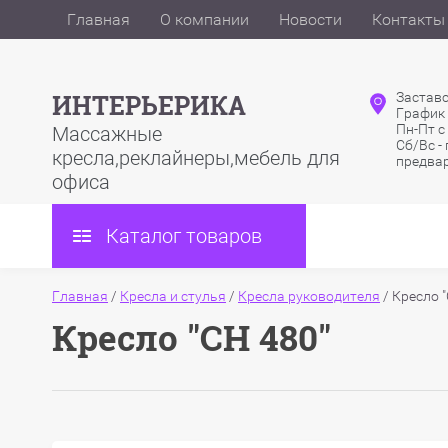
Главная
О компании
Новости
Контакты
ИНТЕРЬЕРИКА
Заставс
График
Пн-Пт с
Массажные
Сб/Вс -
кресла,реклайнеры,мебель для
предва
офиса
Каталог товаров
Главная
/
Кресла и стулья
/
Кресла руководителя
/
Кресло "
Кресло "CH 480"