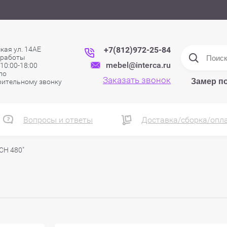
кая ул. 14АЕ
+7(812)972-25-84
 работы
mebel@interca.ru
 10:00-18:00
 по
Заказать звонок
Замер п
рительному звонку
Вопросы и ответы
Доставка/сборка/опл
CH 480"